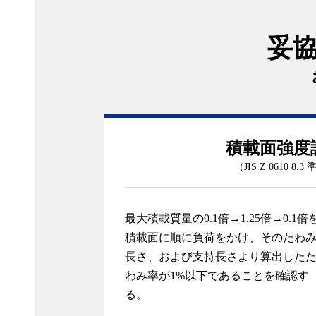
妥
積載面強度
（JIS Z 0610 8.3
最大積載質量の0.1倍→1.25倍→0.1倍
積載面に順に負荷をかけ、そのたわ
長さ、および支持長さより算出した
わみ率が1%以下であることを確認す
る。