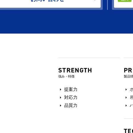
STRENGTH
PR
強み・特徴
製品
提案力
対応力
品質力
TE