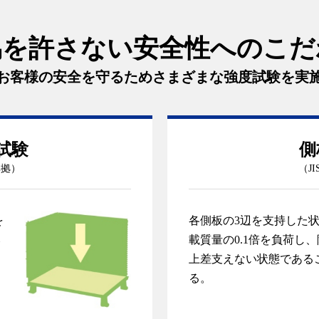
協を許さない安全性への
こだ
お客様の安全を守るためさまざまな
強度試験を実
試験
側
 準拠）
（JI
を
各側板の3辺を支持した
み
載質量の0.1倍を負荷し
た
上差支えない状態である
る。