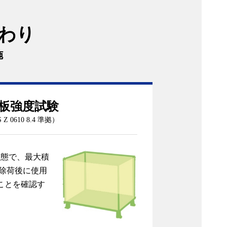
わり
施
板強度試験
S Z 0610 8.4 準拠）
状態で、最大積
、除荷後に使用
ことを確認す