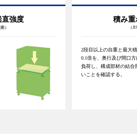
鉛直強度
積み重
 準拠）
（JI
荷
2段目以上の自重と最大
収
0.1倍を、奥行及び間口
負荷し、構成部材の結合
いことを確認する。