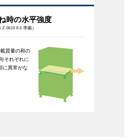
ね時の水平強度
S Z 0610 8.6 準拠）
積載質量の和の
方向それぞれに
部に異常がな