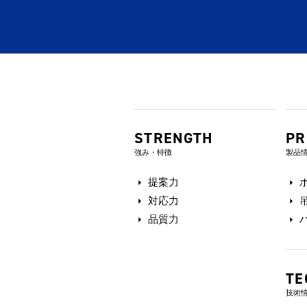
STRENGTH
PR
強み・特徴
製品
提案力
対応力
品質力
TE
技術