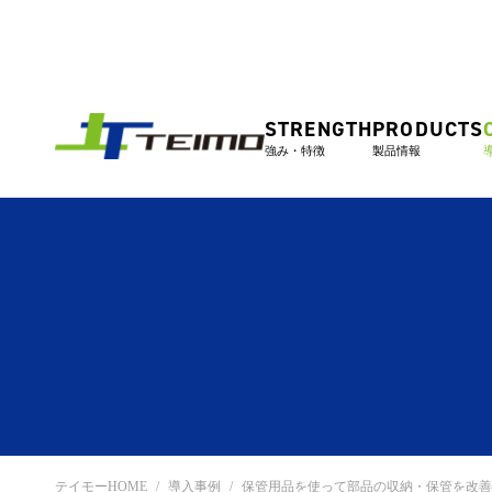
STRENGTH
PRODUCTS
強み・特徴
製品情報
テイモーHOME
導入事例
保管用品を使って部品の収納・保管を改善