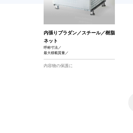
内張りプラダン／スチール／樹脂
ネット
呼称寸法／
最大積載質量／
内容物の保護に