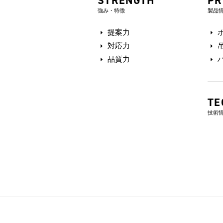
STRENGTH
PR
強み・特徴
製品
提案力
対応力
品質力
TE
技術