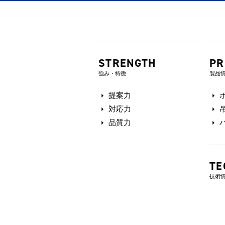
STRENGTH
PR
強み・特徴
製品
提案力
対応力
品質力
TE
技術