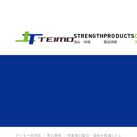
STRENGTH
PRODUCTS
強み・特徴
製品情報
テイモーHOME
導入事例
作業者の疲労・負担を軽減したい